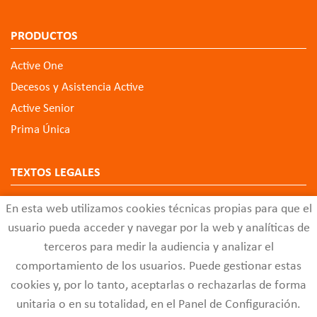
PRODUCTOS
Active One
Decesos y Asistencia Active
Active Senior
Prima Única
TEXTOS LEGALES
Aviso Legal
En esta web utilizamos cookies técnicas propias para que el
Política de Privacidad de Datos
usuario pueda acceder y navegar por la web y analíticas de
Política de Cookies
terceros para medir la audiencia y analizar el
comportamiento de los usuarios. Puede gestionar estas
Configuración de Cookies
cookies y, por lo tanto, aceptarlas o rechazarlas de forma
Código Ético
unitaria o en su totalidad, en el Panel de Configuración.
Buzón de Quejas y Sugerencias