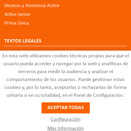
Decesos y Asistencia Active
Active Senior
Prima Única
TEXTOS LEGALES
Aviso Legal
En esta web utilizamos cookies técnicas propias para que el
Política de Privacidad de Datos
usuario pueda acceder y navegar por la web y analíticas de
Política de Cookies
terceros para medir la audiencia y analizar el
comportamiento de los usuarios. Puede gestionar estas
Configuración de Cookies
cookies y, por lo tanto, aceptarlas o rechazarlas de forma
Código Ético
unitaria o en su totalidad, en el Panel de Configuración.
Buzón de Quejas y Sugerencias
ACEPTAR TODAS
Configuración
activeseguros.com
© 2021 - Diseño de páginas web -
Edina
Más Información
Diseño Web SL