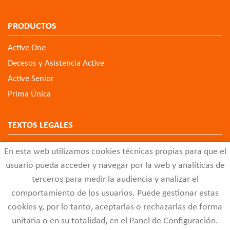
PRODUCTOS
Active One
Decesos y Asistencia Active
Active Senior
Prima Única
TEXTOS LEGALES
Aviso Legal
En esta web utilizamos cookies técnicas propias para que el
Política de Privacidad de Datos
usuario pueda acceder y navegar por la web y analíticas de
Política de Cookies
terceros para medir la audiencia y analizar el
comportamiento de los usuarios. Puede gestionar estas
Configuración de Cookies
cookies y, por lo tanto, aceptarlas o rechazarlas de forma
Código Ético
unitaria o en su totalidad, en el Panel de Configuración.
Buzón de Quejas y Sugerencias