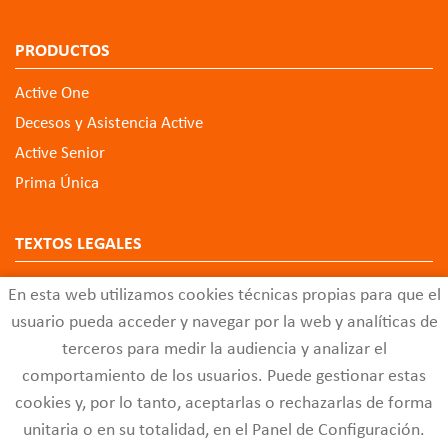
PRODUCTOS
Active One
Decesos y Asistencia Active
Active Senior
Prima Única
TEXTOS LEGALES
Aviso Legal
En esta web utilizamos cookies técnicas propias para que el
Política de Privacidad de Datos
usuario pueda acceder y navegar por la web y analíticas de
Política de Cookies
terceros para medir la audiencia y analizar el
comportamiento de los usuarios. Puede gestionar estas
Configuración de Cookies
cookies y, por lo tanto, aceptarlas o rechazarlas de forma
Código Ético
unitaria o en su totalidad, en el Panel de Configuración.
Buzón de Quejas y Sugerencias