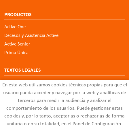
PRODUCTOS
Active One
Decesos y Asistencia Active
Active Senior
Prima Única
TEXTOS LEGALES
Aviso Legal
En esta web utilizamos cookies técnicas propias para que el
Política de Privacidad de Datos
usuario pueda acceder y navegar por la web y analíticas de
Política de Cookies
terceros para medir la audiencia y analizar el
comportamiento de los usuarios. Puede gestionar estas
Configuración de Cookies
cookies y, por lo tanto, aceptarlas o rechazarlas de forma
Código Ético
unitaria o en su totalidad, en el Panel de Configuración.
Buzón de Quejas y Sugerencias