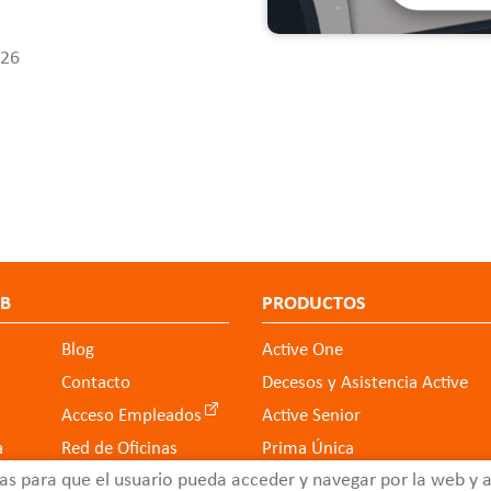
026
EB
PRODUCTOS
Blog
Active One
Contacto
Decesos y Asistencia Active
Acceso Empleados
Active Senior
a
Red de Oficinas
Prima Única
as para que el usuario pueda acceder y navegar por la web y an