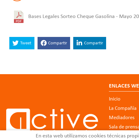
Bases Legales Sorteo Cheque Gasolina - Mayo 2
Tweet
Compartir
Compartir
ENLACES W
Inicio
La Compañía
Mediadores
Sala de prens
En esta web utilizamos cookies técnicas propi