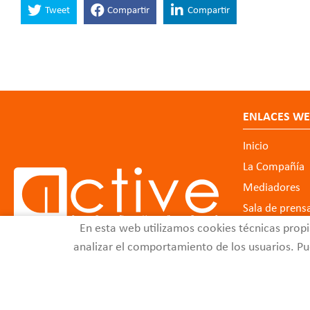
Tweet
Compartir
Compartir
ENLACES W
Inicio
La Compañía
Mediadores
Sala de prens
En esta web utilizamos cookies técnicas propi
analizar el comportamiento de los usuarios. Pue
acti