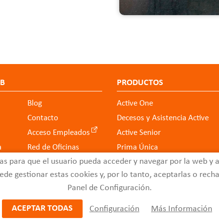
EB
PRODUCTOS
Blog
Active One
Contacto
Decesos y Asistencia Active
Acceso Empleados
Active Senior
a
Red de Oficinas
Prima Única
as para que el usuario pueda acceder y navegar por la web y an
de gestionar estas cookies y, por lo tanto, aceptarlas o rechaz
Panel de Configuración.
ACEPTAR TODAS
Configuración
Más Información
veseguros.com
© 2021 - Diseño de páginas web -
Edina
Diseño W