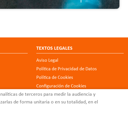
TEXTOS LEGALES
Aviso Legal
Política de Privacidad de Datos
Política de Cookies
Configuración de Cookies
alíticas de terceros para medir la audiencia y
Código Ético
arlas de forma unitaria o en su totalidad, en el
Buzón de Quejas y Sugerencias
eb SL