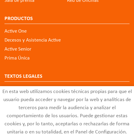
Sala de prensa
Red de Oficinas
PRODUCTOS
Active One
Decesos y Asistencia Active
Active Senior
Prima Única
TEXTOS LEGALES
Aviso Legal
En esta web utilizamos cookies técnicas propias para que el
Política de Privacidad de Datos
usuario pueda acceder y navegar por la web y analíticas de
Política de Cookies
terceros para medir la audiencia y analizar el
comportamiento de los usuarios. Puede gestionar estas
Configuración de Cookies
cookies y, por lo tanto, aceptarlas o rechazarlas de forma
Código Ético
unitaria o en su totalidad, en el Panel de Configuración.
Buzón de Quejas y Sugerencias