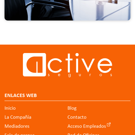
ENLACES WEB
Inicio
Blog
La Compañía
Contacto
Mediadores
Acceso Empleados