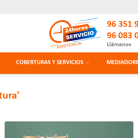
96 351 
96 083 
Llámanos
COBERTURAS Y SERVICIOS
MEDIADOR
tura'