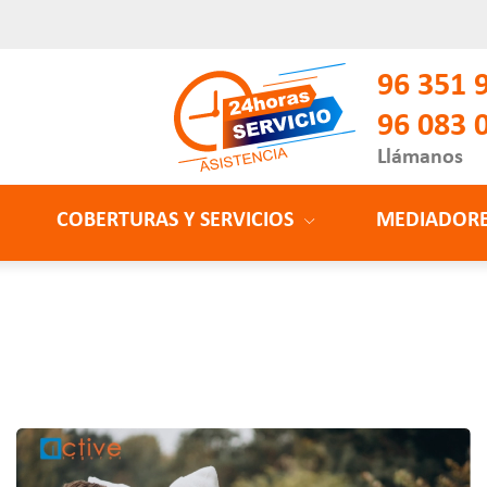
96 351 
96 083 
Llámanos
COBERTURAS Y SERVICIOS
MEDIADOR