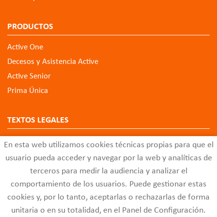
PRODUCTOS
Active One
Decesos y Asistencia Active
Active Senior
Prima Única
TEXTOS LEGALES
Aviso Legal
En esta web utilizamos cookies técnicas propias para que el
Política de Privacidad de Datos
usuario pueda acceder y navegar por la web y analíticas de
Política de Cookies
terceros para medir la audiencia y analizar el
comportamiento de los usuarios. Puede gestionar estas
Configuración de Cookies
cookies y, por lo tanto, aceptarlas o rechazarlas de forma
Código Ético
unitaria o en su totalidad, en el Panel de Configuración.
Buzón de Quejas y Sugerencias