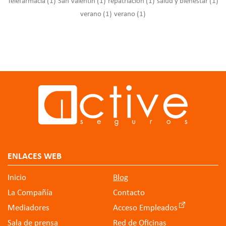
Telefarmacia
(1)
San Valentín
(1)
repatriación
(1)
salud y bienestar
(1)
verano
(1)
verano
(1)
ENLACES WEB
Inicio
Blog
La Compañía
Contacto
Mediadores
Acceso Empleados
Sala de prensa
Red de Oficinas