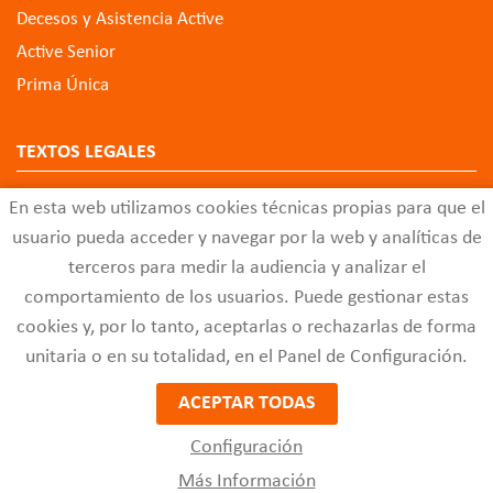
Decesos y Asistencia Active
Active Senior
Prima Única
TEXTOS LEGALES
Aviso Legal
En esta web utilizamos cookies técnicas propias para que el
Política de Privacidad de Datos
usuario pueda acceder y navegar por la web y analíticas de
Política de Cookies
terceros para medir la audiencia y analizar el
comportamiento de los usuarios. Puede gestionar estas
Configuración de Cookies
cookies y, por lo tanto, aceptarlas o rechazarlas de forma
Código Ético
unitaria o en su totalidad, en el Panel de Configuración.
Buzón de Quejas y Sugerencias
ACEPTAR TODAS
Configuración
activeseguros.com
© 2021 - Diseño de páginas web -
Edina
Más Información
Diseño Web SL