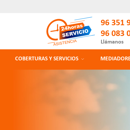
96 351 
96 083 
Llámanos
COBERTURAS Y SERVICIOS
MEDIADOR