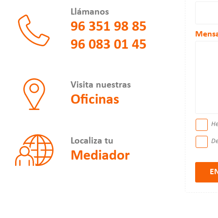
Llámanos
96 351 98 85
Mensa
96 083 01 45
Visita nuestras
Oficinas
He
Localiza tu
De
Mediador
E