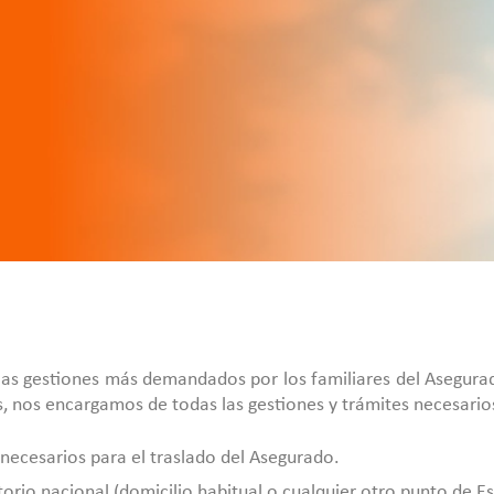
las gestiones más demandados por los familiares del Asegurad
s, nos encargamos de todas las gestiones y trámites necesario
necesarios para el traslado del Asegurado.
torio nacional (domicilio habitual o cualquier otro punto de E